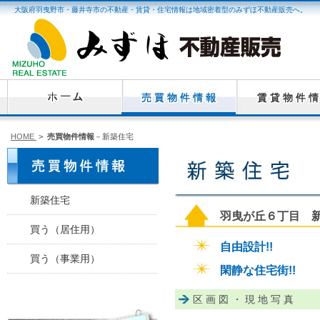
大阪府羽曳野市・藤井寺市の不動産・賃貸・住宅情報は地域密着型のみずほ不動産販売へ。
HOME
>
売買物件情報
－新築住宅
新築住宅
羽曳が丘６丁目 新築
買う（居住用）
自由設計!!
買う（事業用）
閑静な住宅街!!
区画図・現地写真